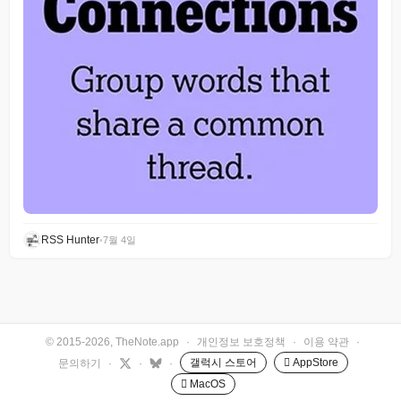
RSS Hunter
•
7월 4일
© 2015-2026, TheNote.app
·
개인정보 보호정책
·
이용 약관
·
갤럭시 스토어
 AppStore
문의하기
·
·
·
 MacOS