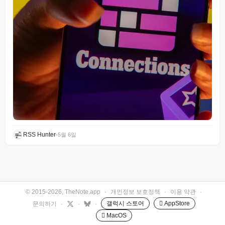
RSS Hunter
•
5월 6일
© 2015-2026, TheNote.app
·
개인정보 보호정책
·
이용 약관
·
갤럭시 스토어
 AppStore
문의하기
·
·
·
 MacOS