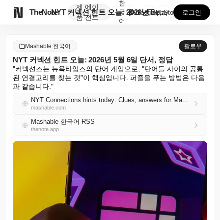
한
제
에이

TheNote
NYT 커넥션 힌트 오늘: 2026년 5월 6일 단서,...
국
GooglePlay
AppStore
로그인
품
전트
어
Mashable 한국어
팔로우
NYT 커넥션 힌트 오늘: 2026년 5월 6일 단서, 정답
"커넥션즈는 뉴욕타임즈의 단어 게임으로, "단어들 사이의 공통
된 연결고리를 찾는 것"이 핵심입니다. 퍼즐을 푸는 방법은 다음
과 같습니다."
NYT Connections hints today: Clues, answers for May 6, 2026
mashable.com
Mashable 한국어 RSS
thenote.app