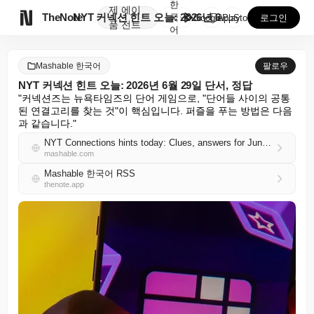
한
제
에이

TheNote
NYT 커넥션 힌트 오늘: 2026년 6월 29일 단서...
국
GooglePlay
AppStore
로그인
품
전트
어
Mashable 한국어
팔로우
NYT 커넥션 힌트 오늘: 2026년 6월 29일 단서, 정답
"커넥션즈는 뉴욕타임즈의 단어 게임으로, "단어들 사이의 공통
된 연결고리를 찾는 것"이 핵심입니다. 퍼즐을 푸는 방법은 다음
과 같습니다."
NYT Connections hints today: Clues, answers for June 29, 2026
mashable.com
Mashable 한국어 RSS
thenote.app