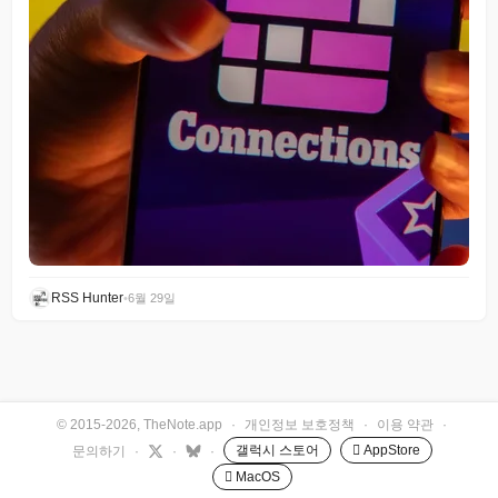
RSS Hunter
•
6월 29일
© 2015-2026, TheNote.app
·
개인정보 보호정책
·
이용 약관
·
갤럭시 스토어
 AppStore
문의하기
·
·
·
 MacOS