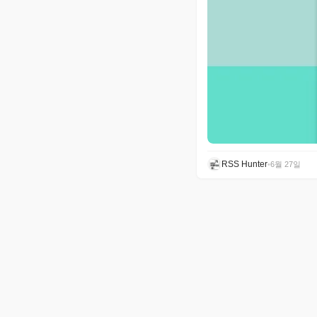
RSS Hunter
•
6월 27일