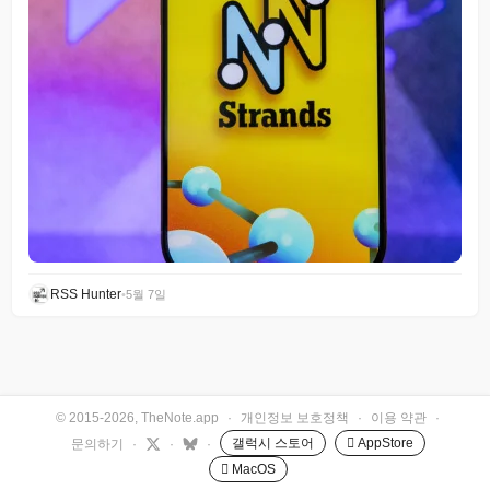
RSS Hunter
•
5월 7일
© 2015-2026, TheNote.app
·
개인정보 보호정책
·
이용 약관
·
갤럭시 스토어
 AppStore
문의하기
·
·
·
 MacOS