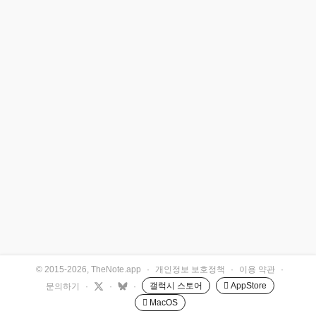
© 2015-2026, TheNote.app
·
개인정보 보호정책
·
이용 약관
·
갤럭시 스토어
 AppStore
문의하기
·
·
·
 MacOS