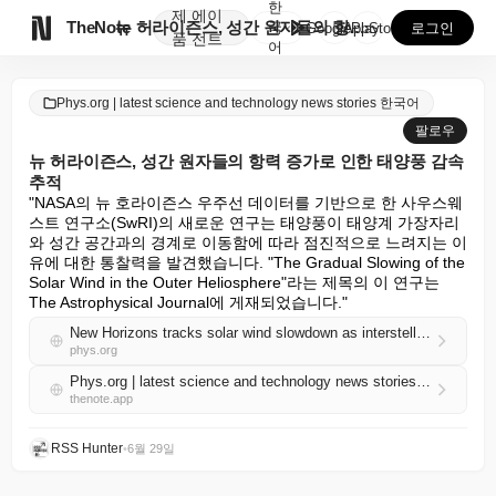
한
제
에이

TheNote
뉴 허라이즌스, 성간 원자들의 항력 증가로 인한 태양풍...
국
GooglePlay
AppStore
로그인
품
전트
어
Phys.org | latest science and technology news stories 한국어
팔로우
뉴 허라이즌스, 성간 원자들의 항력 증가로 인한 태양풍 감속
추적
"NASA의 뉴 호라이즌스 우주선 데이터를 기반으로 한 사우스웨
스트 연구소(SwRI)의 새로운 연구는 태양풍이 태양계 가장자리
와 성간 공간과의 경계로 이동함에 따라 점진적으로 느려지는 이
유에 대한 통찰력을 발견했습니다. "The Gradual Slowing of the 
Solar Wind in the Outer Heliosphere"라는 제목의 이 연구는 
The Astrophysical Journal에 게재되었습니다."
New Horizons tracks solar wind slowdown as interstellar atoms add drag
phys.org
Phys.org | latest science and technology news stories 한국어 RSS
thenote.app
RSS Hunter
•
6월 29일