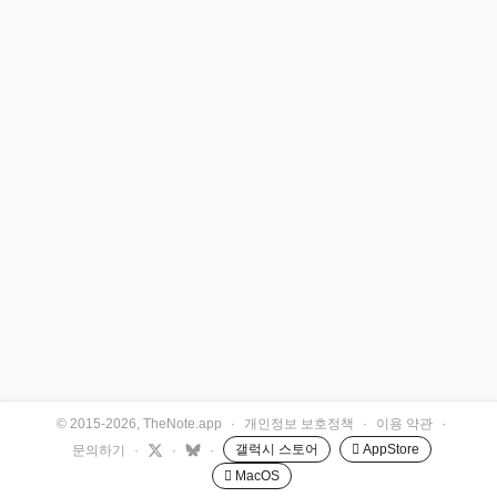
© 2015-2026, TheNote.app
·
개인정보 보호정책
·
이용 약관
·
갤럭시 스토어
 AppStore
문의하기
·
·
·
 MacOS