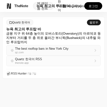
한
제
에이

TheNote
뉴욕 최고의 루프탑 바
국
GooglePlay
AppStore
로그인
품
전트
어
Quartz 한국어
팔로우
뉴욕 최고의 루프탑 바
금융 지구 위 64층 높이의 오버스토리(Overstory)의 아르데코 둥
지부터 거리를 두 층 위로 올라간 부시윅(Bushwick)의 내추럴 와
인 루프탑까지
The best rooftop bars in New York City
qz.com
Quartz 한국어 RSS
thenote.app
RSS Hunter
•
7월 7일