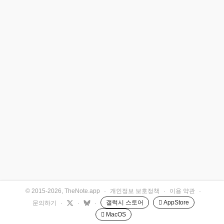
© 2015-2026, TheNote.app
·
개인정보 보호정책
·
이용 약관
·
갤럭시 스토어
 AppStore
문의하기
·
·
·
 MacOS