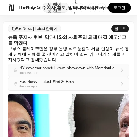
한
제
에이

TheNote
뉴욕 주지사 후보, 맘다니와의 사회주의 의제 대결 예고...
국
GooglePlay
AppStore
로그인
품
전트
어
Fox News | Latest 한국어
팔로우
뉴욕 주지사 후보, 맘다니와의 사회주의 의제 대결 예고: '그
를 막겠다'
브루스 블레이크먼은 정부 운영 식료품점과 세금 인상이 뉴욕 경
제 전체에 피해를 줄 것이라고 말하며 조란 맘다니의 의제를 저
지하겠다고 맹세했습니다.
NY governor hopeful vows showdown with Mamdani over socialist agenda: ‘I will stop him’
foxnews.com
Fox News | Latest 한국어 RSS
thenote.app