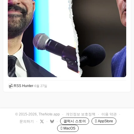
RSS Hunter
•
6월 27일
© 2015-2026, TheNote.app
·
개인정보 보호정책
·
이용 약관
·
갤럭시 스토어
 AppStore
문의하기
·
·
·
 MacOS