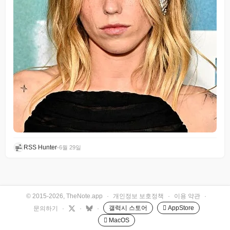
RSS Hunter
•
6월 29일
© 2015-2026, TheNote.app
·
개인정보 보호정책
·
이용 약관
·
갤럭시 스토어
 AppStore
문의하기
·
·
·
 MacOS