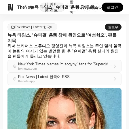
한
제
에이

TheNote
뉴욕 타임스, '슈퍼걸' 흥행 참패 원인으로 '여성혐오...
국
GooglePlay
AppStore
로그인
품
전트
어
Fox News | Latest 한국어
팔로우
뉴욕 타임스, '슈퍼걸' 흥행 참패 원인으로 '여성혐오', 팬들
지목
워너 브라더스 스튜디오 경영진과 뉴욕 타임스는 주연 밀리 알콕
이 논란의 여지가 있는 발언을 한 후 "슈퍼걸" 흥행 실패의 원인
을 팬들에게 돌리고 있습니다.
New York Times blames 'misogyny,' fans for 'Supergirl' flop after disastrous opening weekend
foxnews.com
Fox News | Latest 한국어 RSS
thenote.app