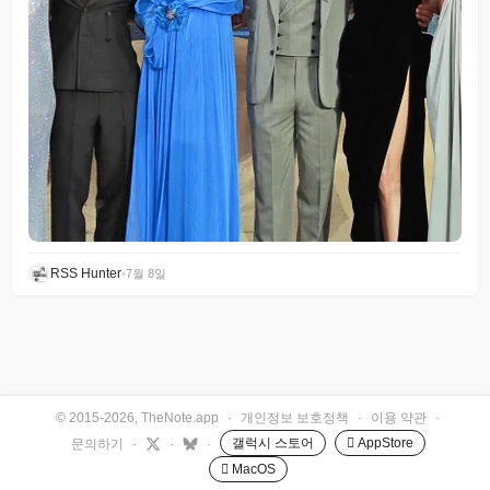
RSS Hunter
•
7월 8일
© 2015-2026, TheNote.app
·
개인정보 보호정책
·
이용 약관
·
갤럭시 스토어
 AppStore
문의하기
·
·
·
 MacOS