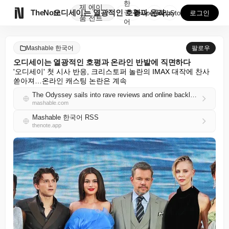
한
제
에이

TheNote
오디세이는 열광적인 호평과 온라인 반발에 직면하다
국
GooglePlay
AppStore
로그인
품
전트
어
Mashable 한국어
팔로우
오디세이는 열광적인 호평과 온라인 반발에 직면하다
'오디세이' 첫 시사 반응, 크리스토퍼 놀란의 IMAX 대작에 찬사 
쏟아져…온라인 캐스팅 논란은 계속
The Odyssey sails into rave reviews and online backlash
mashable.com
Mashable 한국어 RSS
thenote.app