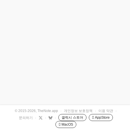
© 2015-2026, TheNote.app
·
개인정보 보호정책
·
이용 약관
·
갤럭시 스토어
 AppStore
문의하기
·
·
·
 MacOS