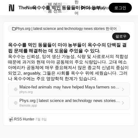
한
제
에이

TheNote
옥수수를 먹인 동물들이 마야 농부들이 옥수수의 단백질 ...
국
GooglePlay
AppStore
로그인
품
전트
어
Phys.org | latest science and technology news stories 한국어
팔로우
옥수수를 먹인 동물들이 마야 농부들이 옥수수의 단백질 결
핍 문제를 해결하는 데 도움을 주었을 수 있다.
옥수수는 신뢰성, 잉여 생산 가능성, 식량 및 사료로서의 적합성 
때문에 과거와 현재 마야 공동체의 주요 식량입니다. 고대 메소
아메리카 공동체에 매우 중요해져서 많은 종교적 신념의 중심이 
되었고, arguably, 그들은 사회를 옥수수 위에 세웠습니다. 그러
나 옥수수에는 주요 영양학적 한계가 있습니다.
Maize-fed animals may have helped Maya farmers solve corn's protein deficiency
phys.org
Phys.org | latest science and technology news stories 한국어 RSS
thenote.app
RSS Hunter
•
7월 8일