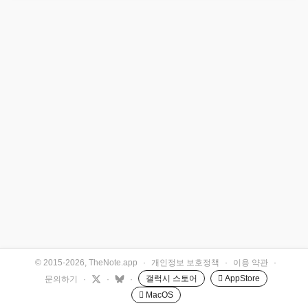
© 2015-2026, TheNote.app
·
개인정보 보호정책
·
이용 약관
·
갤럭시 스토어
 AppStore
문의하기
·
·
·
 MacOS