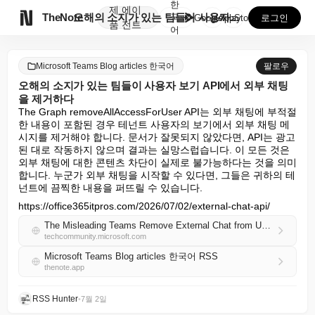
한
제
에이

TheNote
오해의 소지가 있는 팀들이 사용자 보기 API에서 외부...
국
GooglePlay
AppStore
로그인
품
전트
어
Microsoft Teams Blog articles 한국어
팔로우
오해의 소지가 있는 팀들이 사용자 보기 API에서 외부 채팅
을 제거하다
The Graph removeAllAccessForUser API는 외부 채팅에 부적절
한 내용이 포함된 경우 테넌트 사용자의 보기에서 외부 채팅 메
시지를 제거해야 합니다. 문서가 잘못되지 않았다면, API는 광고
된 대로 작동하지 않으며 결과는 실망스럽습니다. 이 모든 것은 
외부 채팅에 대한 콘텐츠 차단이 실제로 불가능하다는 것을 의미
합니다. 누군가 외부 채팅을 시작할 수 있다면, 그들은 귀하의 테
넌트에 끔찍한 내용을 퍼뜨릴 수 있습니다.
https://office365itpros.com/2026/07/02/external-chat-api/
The Misleading Teams Remove External Chat from User View API
techcommunity.microsoft.com
Microsoft Teams Blog articles 한국어 RSS
thenote.app
RSS Hunter
•
7월 2일