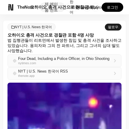
한
제
에이

TheNote
오하이오 총격 사건으로 경찰관 포함 4명 사망
국
GooglePlay
AppStore
로그인
품
전트
어
NYT | U.S. News 한국어
팔로우
오하이오 총격 사건으로 경찰관 포함 4명 사망
법 집행관들이 리트먼에서 발생한 침입 및 총격 사건을 조사하고 
있었습니다. 용의자와 그의 전 파트너, 그리고 그녀의 십대 딸도 
사망했습니다.
Four Dead, Including a Police Officer, in Ohio Shooting
nytimes.com
NYT | U.S. News 한국어 RSS
thenote.app