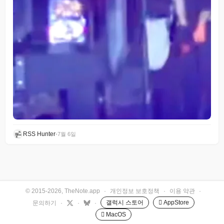
RSS Hunter
•
7월 6일
© 2015-2026, TheNote.app
·
개인정보 보호정책
·
이용 약관
·
갤럭시 스토어
 AppStore
문의하기
·
·
·
 MacOS