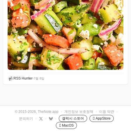
RSS Hunter
•
7월 8일
© 2015-2026, TheNote.app
·
개인정보 보호정책
·
이용 약관
·
갤럭시 스토어
 AppStore
문의하기
·
·
·
 MacOS