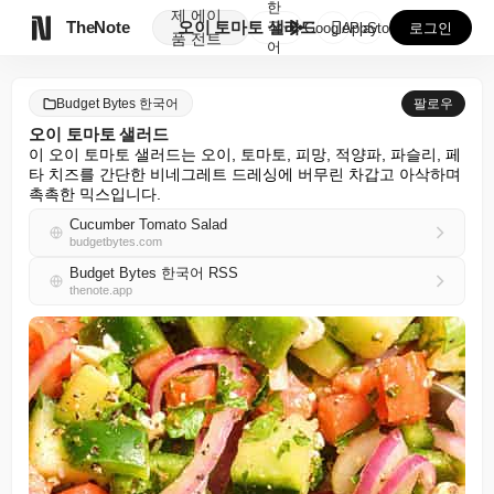
한
제
에이

TheNote
오이 토마토 샐러드
국
GooglePlay
AppStore
로그인
품
전트
어
Budget Bytes 한국어
팔로우
오이 토마토 샐러드
이 오이 토마토 샐러드는 오이, 토마토, 피망, 적양파, 파슬리, 페
타 치즈를 간단한 비네그레트 드레싱에 버무린 차갑고 아삭하며 
촉촉한 믹스입니다.
Cucumber Tomato Salad
budgetbytes.com
Budget Bytes 한국어 RSS
thenote.app