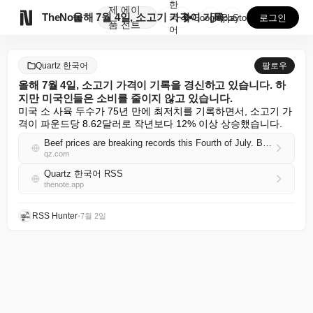
한
제
에이

TheNote
올해 7월 4일, 소고기 가격이 기록을 경신하고 있습니...
국
GooglePlay
AppStore
로그인
품
전트
어
Quartz 한국어
팔로우
올해 7월 4일, 소고기 가격이 기록을 경신하고 있습니다. 하
지만 미국인들은 소비를 줄이지 않고 있습니다.
미국 소 사육 두수가 75년 만에 최저치를 기록하면서, 소고기 가
격이 파운드당 8.62달러로 작년보다 12% 이상 상승했습니다.
Beef prices are breaking records this Fourth of July. But Americans aren't cutting back
qz.com
Quartz 한국어 RSS
thenote.app
RSS Hunter
•
7월 2일