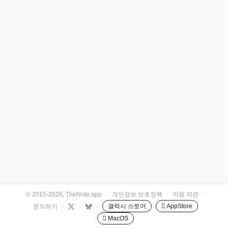
© 2015-2026, TheNote.app
·
개인정보 보호정책
·
이용 약관
·
갤럭시 스토어
 AppStore
문의하기
·
·
·
 MacOS