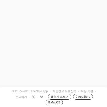
© 2015-2026, TheNote.app
·
개인정보 보호정책
·
이용 약관
·
갤럭시 스토어
 AppStore
문의하기
·
·
·
 MacOS