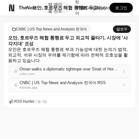
한
제
에이

TheNote
오만, 호르무즈 해협 통행료 두고 외교적 줄타기, 시장...
국
GooglePlay
AppStore
로그인
품
전트
어
CNBC | US Top News and Analysis 한국어
팔로우
오만, 호르무즈 해협 통행료 두고 외교적 줄타기, 시장에 '사
각지대' 조성
오만은 호르무즈 해협 통행료 부과 가능성에 대한 논의가 법적, 
외교적, 석유 시장의 우려를 제기함에 따라 전략적 모호성을 활
용하고 있습니다.
Oman walks a diplomatic tightrope over Strait of Hormuz fees, creating a ‘blind spot’ for markets
cnbc.com
CNBC | US Top News and Analysis 한국어 RSS
thenote.app
RSS Hunter
•
7월 3일