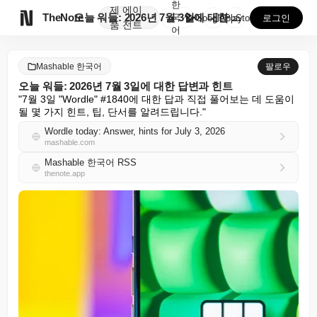
한
제
에이

TheNote
오늘 워들: 2026년 7월 3일에 대한 답변과 힌트
국
GooglePlay
AppStore
로그인
품
전트
어
Mashable 한국어
팔로우
오늘 워들: 2026년 7월 3일에 대한 답변과 힌트
"7월 3일 "Wordle" #1840에 대한 답과 직접 풀어보는 데 도움이 
될 몇 가지 힌트, 팁, 단서를 알려드립니다."
Wordle today: Answer, hints for July 3, 2026
mashable.com
Mashable 한국어 RSS
thenote.app