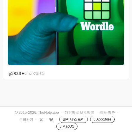
RSS Hunter
•
7월 3일
© 2015-2026, TheNote.app
·
개인정보 보호정책
·
이용 약관
·
갤럭시 스토어
 AppStore
문의하기
·
·
·
 MacOS