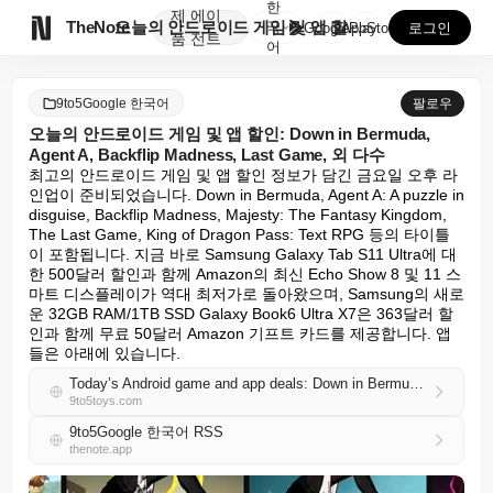
한
제
에이

TheNote
오늘의 안드로이드 게임 및 앱 할인: Down in B...
국
GooglePlay
AppStore
로그인
품
전트
어
9to5Google 한국어
팔로우
오늘의 안드로이드 게임 및 앱 할인: Down in Bermuda,
Agent A, Backflip Madness, Last Game, 외 다수
최고의 안드로이드 게임 및 앱 할인 정보가 담긴 금요일 오후 라
인업이 준비되었습니다. Down in Bermuda, Agent A: A puzzle in 
disguise, Backflip Madness, Majesty: The Fantasy Kingdom, 
The Last Game, King of Dragon Pass: Text RPG 등의 타이틀
이 포함됩니다. 지금 바로 Samsung Galaxy Tab S11 Ultra에 대
한 500달러 할인과 함께 Amazon의 최신 Echo Show 8 및 11 스
마트 디스플레이가 역대 최저가로 돌아왔으며, Samsung의 새로
운 32GB RAM/1TB SSD Galaxy Book6 Ultra X7은 363달러 할
인과 함께 무료 50달러 Amazon 기프트 카드를 제공합니다. 앱
들은 아래에 있습니다.
Today’s Android game and app deals: Down in Bermuda, Agent A, Backflip Madness, Last Game, more
9to5toys.com
9to5Google 한국어 RSS
thenote.app