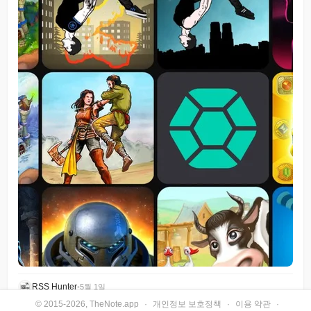
RSS Hunter
•
5월 1일
© 2015-2026, TheNote.app
·
개인정보 보호정책
·
이용 약관
·