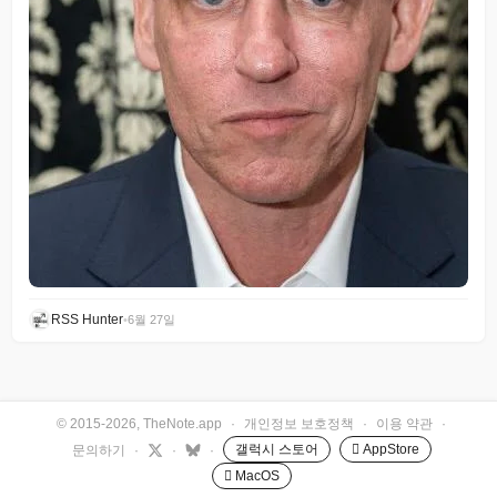
RSS Hunter
•
6월 27일
© 2015-2026, TheNote.app
·
개인정보 보호정책
·
이용 약관
·
갤럭시 스토어
 AppStore
문의하기
·
·
·
 MacOS