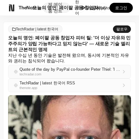
한
제
에이

TheNote
오늘의 명언: 페이팔 공동 창업자 피터 틸: '더 이상...
국
GooglePlay
AppStore
로그인
품
전트
어
TechRadar | latest 한국어
팔로우
오늘의 명언: 페이팔 공동 창업자 피터 틸: '더 이상 자유와 민
주주의가 양립 가능하다고 믿지 않는다' — 새로운 기술 엘리
트의 근본적인 명제
지난 수십 년 동안 기술은 발전해 왔으며, 동시에 기본적인 자유
와 권리는 침식되어 왔습니다.
Quote of the day by PayPal co-founder Peter Thiel: 'I no longer believe that freedom and democracy are compatible' — a foundational thesis of the new tech elite
techradar.com
TechRadar | latest 한국어 RSS
thenote.app