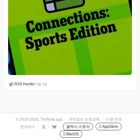
RSS Hunter
•
5월 4일
© 2015-2026, TheNote.app
·
개인정보 보호정책
·
이용 약관
·
갤럭시 스토어
 AppStore
문의하기
·
·
·
 MacOS