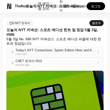
한
제
에이

TheNote
오늘의 NYT 커넥션: 스포츠 에디션 힌트 및 정답 5...
국
GooglePlay
AppStore
로그인
품
전트
어
CNET 한국어
팔로우
오늘의 NYT 커넥션: 스포츠 에디션 힌트 및 정답 5월 3일,
#586
5월 3일 No. 586 NYT 커넥션스: 스포츠 에디션 퍼즐에 대한 힌
트와 정답입니다.
Today's NYT Connections: Sports Edition Hints and Answers for May 3, #586
cnet.com
CNET 한국어 RSS
thenote.app