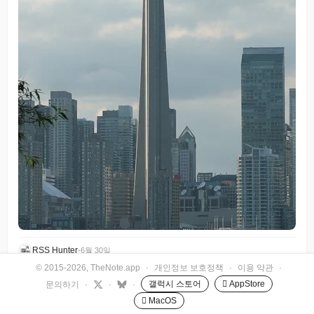
RSS Hunter
•
6월 30일
© 2015-2026, TheNote.app
·
개인정보 보호정책
·
이용 약관
·
갤럭시 스토어
 AppStore
문의하기
·
·
·
 MacOS