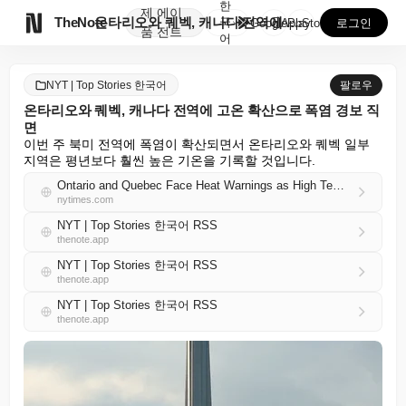
한
제
에이

TheNote
온타리오와 퀘벡, 캐나다 전역에 고온 확산으로 폭염 경...
국
GooglePlay
AppStore
로그인
품
전트
어
NYT | Top Stories 한국어
팔로우
온타리오와 퀘벡, 캐나다 전역에 고온 확산으로 폭염 경보 직
면
이번 주 북미 전역에 폭염이 확산되면서 온타리오와 퀘벡 일부 
지역은 평년보다 훨씬 높은 기온을 기록할 것입니다.
Ontario and Quebec Face Heat Warnings as High Temperatures Spread Across Canada
nytimes.com
NYT | Top Stories 한국어 RSS
thenote.app
NYT | Top Stories 한국어 RSS
thenote.app
NYT | Top Stories 한국어 RSS
thenote.app