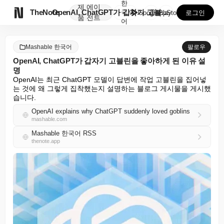
한
제
에이

TheNote
OpenAI, ChatGPT가 갑자기 고블린을 좋아하게...
국
GooglePlay
AppStore
로그인
품
전트
어
Mashable 한국어
팔로우
OpenAI, ChatGPT가 갑자기 고블린을 좋아하게 된 이유 설
명
OpenAI는 최근 ChatGPT 모델이 답변에 작업 고블린을 집어넣
는 것에 왜 그렇게 집착했는지 설명하는 블로그 게시물을 게시했
습니다.
OpenAI explains why ChatGPT suddenly loved goblins
mashable.com
Mashable 한국어 RSS
thenote.app