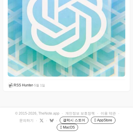
RSS Hunter
•
5월 1일
© 2015-2026, TheNote.app
·
개인정보 보호정책
·
이용 약관
·
갤럭시 스토어
 AppStore
문의하기
·
·
·
 MacOS