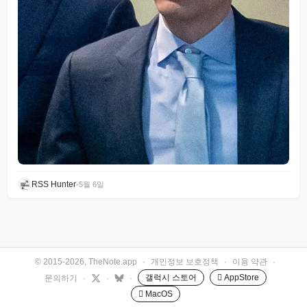
RSS Hunter
•
5월 6일
© 2015-2026, TheNote.app
·
개인정보 보호정책
·
이용 약관
·
갤럭시 스토어
 AppStore
문의하기
·
·
·
 MacOS