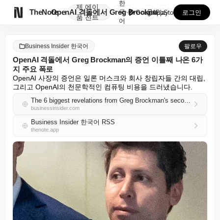
한
제
에이

TheNote
OpenAI 격돌에서 Greg Brockman의 증언 ...
국
GooglePlay
AppStore
로그인
품
전트
어
Business Insider 한국어
팔로우
OpenAI 격돌에서 Greg Brockman의 증언 이틀째 나온 6가
지 주요 폭로
OpenAI 사장의 증언은 일론 머스크와 회사 창립자들 간의 대립, 
그리고 OpenAI의 천문학적인 컴퓨팅 비용을 드러냈습니다.
The 6 biggest revelations from Greg Brockman's second day of testimony in the OpenAI showdown
businessinsider.com
Business Insider 한국어 RSS
thenote.app