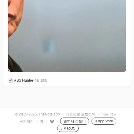
RSS Hunter
•
4월 29일
© 2015-2026, TheNote.app
·
개인정보 보호정책
·
이용 약관
·
갤럭시 스토어
 AppStore
문의하기
·
·
·
 MacOS