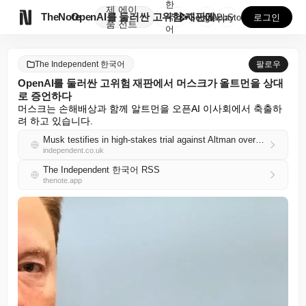
한
제
에이

TheNote
OpenAI를 둘러싼 고위험 재판에서 머스크가 올트먼을...
국
GooglePlay
AppStore
로그인
품
전트
어
The Independent 한국어
팔로우
OpenAI를 둘러싼 고위험 재판에서 머스크가 올트먼을 상대
로 증언하다
머스크는 손해배상과 함께 알트먼을 오픈AI 이사회에서 축출하
려 하고 있습니다.
Musk testifies in high-stakes trial against Altman over OpenAI
independent.co.uk
The Independent 한국어 RSS
thenote.app