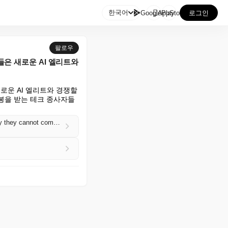

한국어
GooglePlay
AppStore
로그인
팔로우
자들은 새로운 AI 엘리트와
로운 AI 엘리트와 경쟁할 
 연봉을 받는 테크 종사자들
As OpenAI and Anthropic prepare to go public, San Francisco tech workers making six figures say they cannot compete with the new AI elite and may have to leave (Emmy Martin/New York Times)