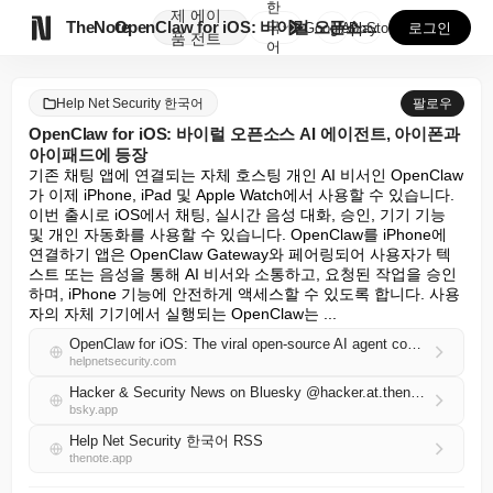
한
제
에이

TheNote
OpenClaw for iOS: 바이럴 오픈소스 AI ...
국
GooglePlay
AppStore
로그인
품
전트
어
Help Net Security 한국어
팔로우
OpenClaw for iOS: 바이럴 오픈소스 AI 에이전트, 아이폰과
아이패드에 등장
기존 채팅 앱에 연결되는 자체 호스팅 개인 AI 비서인 OpenClaw
가 이제 iPhone, iPad 및 Apple Watch에서 사용할 수 있습니다. 
이번 출시로 iOS에서 채팅, 실시간 음성 대화, 승인, 기기 기능 
및 개인 자동화를 사용할 수 있습니다. OpenClaw를 iPhone에 
연결하기 앱은 OpenClaw Gateway와 페어링되어 사용자가 텍
스트 또는 음성을 통해 AI 비서와 소통하고, 요청된 작업을 승인
하며, iPhone 기능에 안전하게 액세스할 수 있도록 합니다. 사용
자의 자체 기기에서 실행되는 OpenClaw는 ...
OpenClaw for iOS: The viral open-source AI agent comes to iPhone and iPad
helpnetsecurity.com
Hacker & Security News on Bluesky @hacker.at.thenote.app
bsky.app
Help Net Security 한국어 RSS
thenote.app