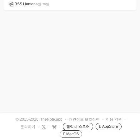
RSS Hunter
•
6월 30일
© 2015-2026, TheNote.app
·
개인정보 보호정책
·
이용 약관
·
갤럭시 스토어
 AppStore
문의하기
·
·
·
 MacOS