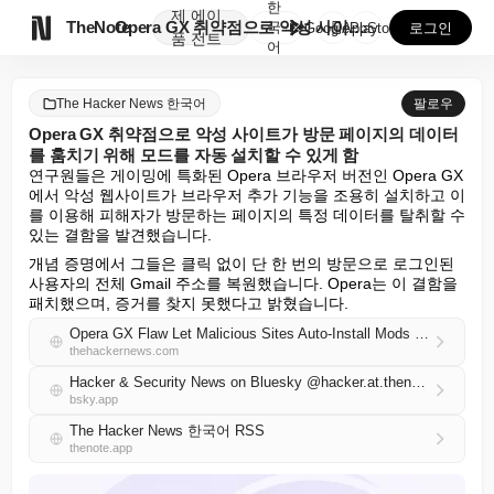
한
제
에이

TheNote
Opera GX 취약점으로 악성 사이트가 방문 페이지의...
국
GooglePlay
AppStore
로그인
품
전트
어
The Hacker News 한국어
팔로우
Opera GX 취약점으로 악성 사이트가 방문 페이지의 데이터
를 훔치기 위해 모드를 자동 설치할 수 있게 함
연구원들은 게이밍에 특화된 Opera 브라우저 버전인 Opera GX
에서 악성 웹사이트가 브라우저 추가 기능을 조용히 설치하고 이
를 이용해 피해자가 방문하는 페이지의 특정 데이터를 탈취할 수 
있는 결함을 발견했습니다.
개념 증명에서 그들은 클릭 없이 단 한 번의 방문으로 로그인된 
사용자의 전체 Gmail 주소를 복원했습니다. Opera는 이 결함을 
패치했으며, 증거를 찾지 못했다고 밝혔습니다.
Opera GX Flaw Let Malicious Sites Auto-Install Mods to Steal Data From Visited Pages
thehackernews.com
Hacker & Security News on Bluesky @hacker.at.thenote.app
bsky.app
The Hacker News 한국어 RSS
thenote.app