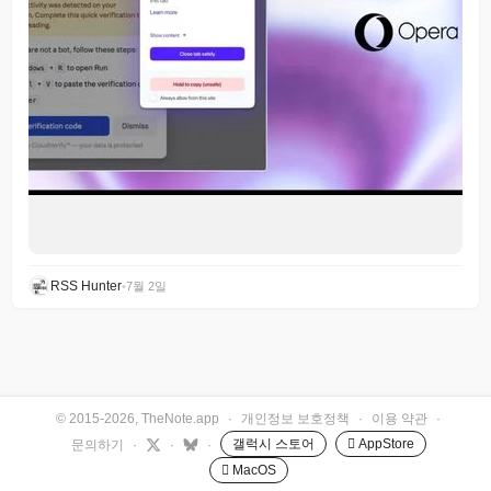
RSS Hunter
•
7월 2일
© 2015-2026, TheNote.app
·
개인정보 보호정책
·
이용 약관
·
갤럭시 스토어
 AppStore
문의하기
·
·
·
 MacOS