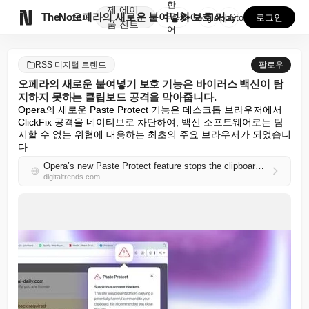
한
제
에이

TheNote
오페라의 새로운 붙여넣기 보호 기능은 바이러스 백신이 ...
국
GooglePlay
AppStore
로그인
품
전트
어
RSS 디지털 트렌드
팔로우
오페라의 새로운 붙여넣기 보호 기능은 바이러스 백신이 탐
지하지 못하는 클립보드 공격을 막아줍니다.
Opera의 새로운 Paste Protect 기능은 데스크톱 브라우저에서 
ClickFix 공격을 네이티브로 차단하여, 백신 소프트웨어로는 탐
지할 수 없는 위협에 대응하는 최초의 주요 브라우저가 되었습니
다.
Opera’s new Paste Protect feature stops the clipboard attack your antivirus can’t catch
digitaltrends.com