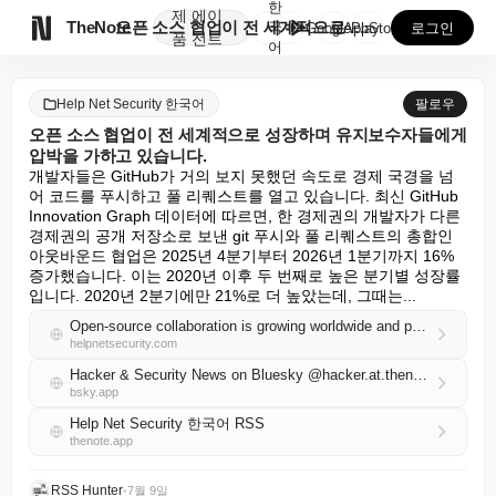
한
제
에이

TheNote
오픈 소스 협업이 전 세계적으로 성장하며 유지보수자들에...
국
GooglePlay
AppStore
로그인
품
전트
어
Help Net Security 한국어
팔로우
오픈 소스 협업이 전 세계적으로 성장하며 유지보수자들에게
압박을 가하고 있습니다.
개발자들은 GitHub가 거의 보지 못했던 속도로 경제 국경을 넘
어 코드를 푸시하고 풀 리퀘스트를 열고 있습니다. 최신 GitHub 
Innovation Graph 데이터에 따르면, 한 경제권의 개발자가 다른 
경제권의 공개 저장소로 보낸 git 푸시와 풀 리퀘스트의 총합인 
아웃바운드 협업은 2025년 4분기부터 2026년 1분기까지 16% 
증가했습니다. 이는 2020년 이후 두 번째로 높은 분기별 성장률
입니다. 2020년 2분기에만 21%로 더 높았는데, 그때는...
Open-source collaboration is growing worldwide and putting pressure on maintainers
helpnetsecurity.com
Hacker & Security News on Bluesky @hacker.at.thenote.app
bsky.app
Help Net Security 한국어 RSS
thenote.app
RSS Hunter
•
7월 9일