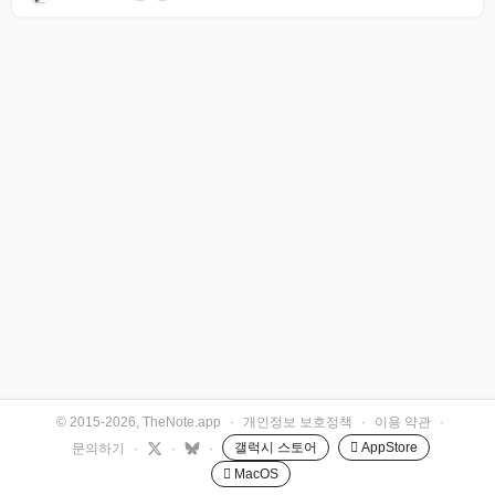
© 2015-2026, TheNote.app
·
개인정보 보호정책
·
이용 약관
·
갤럭시 스토어
 AppStore
문의하기
·
·
·
 MacOS