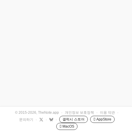
© 2015-2026, TheNote.app
·
개인정보 보호정책
·
이용 약관
·
갤럭시 스토어
 AppStore
문의하기
·
·
·
 MacOS