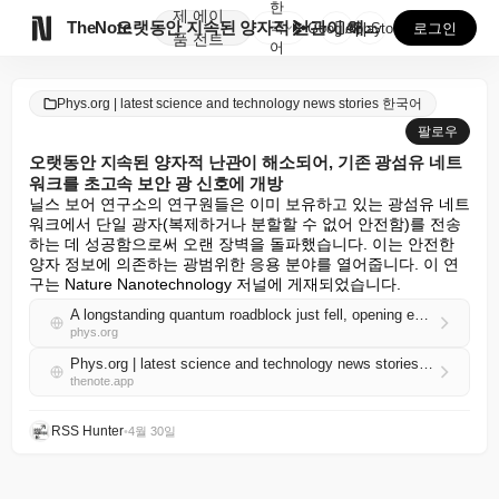
한
제
에이

TheNote
오랫동안 지속된 양자적 난관이 해소되어, 기존 광섬유 ...
국
GooglePlay
AppStore
로그인
품
전트
어
Phys.org | latest science and technology news stories 한국어
팔로우
오랫동안 지속된 양자적 난관이 해소되어, 기존 광섬유 네트
워크를 초고속 보안 광 신호에 개방
닐스 보어 연구소의 연구원들은 이미 보유하고 있는 광섬유 네트
워크에서 단일 광자(복제하거나 분할할 수 없어 안전함)를 전송
하는 데 성공함으로써 오랜 장벽을 돌파했습니다. 이는 안전한 
양자 정보에 의존하는 광범위한 응용 분야를 열어줍니다. 이 연
구는 Nature Nanotechnology 저널에 게재되었습니다.
A longstanding quantum roadblock just fell, opening existing fiber networks to ultra-secure light signals
phys.org
Phys.org | latest science and technology news stories 한국어 RSS
thenote.app
RSS Hunter
•
4월 30일