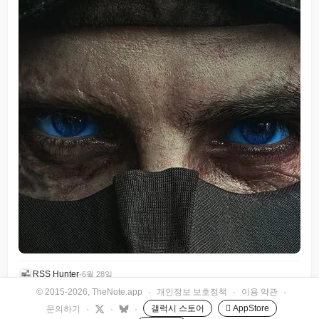
RSS Hunter
•
6월 28일
© 2015-2026, TheNote.app
·
개인정보 보호정책
·
이용 약관
·
갤럭시 스토어
 AppStore
문의하기
·
·
·