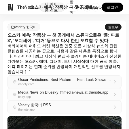
한
제
에이

TheNote
오스카 예측: 작품상 — 첫 공개에서 스튜디오들은 ‘듄...
국
GooglePlay
AppStore
로그인
품
전트
어
Variety 한국어
팔로우
오스카 예측: 작품상 — 첫 공개에서 스튜디오들은 ‘듄: 파트
3’, ‘오디세이’, ‘디거’ 등으로 다시 한번 포효할 수 있다
버라이어티 어워드 서킷 섹션은 연중 모든 시상식 뉴스와 관련 
콘텐츠를 제공하는 곳으로, 다음과 같은 내용을 특징으로 합니
다. 버라이어티 최고 시상식 편집자 클레이튼 데이비스가 선정한 
다가오는 오스카, 에미, 그래미, 토니 시상식에 대한 공식 예측. 
예측 페이지는 현재 순위를 반영하며 개인적인 선호를 반영하지 
않습니다 [...]
Oscar Predictions: Best Picture — First Look Shows Studios Could Roar Back With ‘Dune: Part Three,’ ‘The Odyssey,’ ‘Digger’ and More
variety.com
Media News on Bluesky @media-news.at.thenote.app
bsky.app
Variety 한국어 RSS
thenote.app