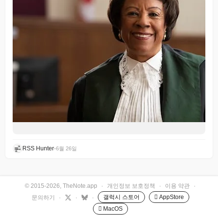
RSS Hunter
•
6월 26일
© 2015-2026, TheNote.app
·
개인정보 보호정책
·
이용 약관
·
갤럭시 스토어
 AppStore
문의하기
·
·
·
 MacOS