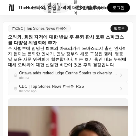
한
제
에이

TheNote
오타와, 회원 자격에 대한 반발 후 은퇴 판사 코린 스...
국
GooglePlay
AppStore
로그인
품
전트
어
CBC | Top Stories News 한국어
팔로우
오타와, 회원 자격에 대한 반발 후 은퇴 판사 코린 스파크스
를 다양성 위원회에 추가
주 사법부에 임명된 최초의 아프리카계 노바스코샤 출신 인사이
자 현재는 은퇴한 인사가, 연방 정부의 새로 구성된 권리, 평등 
및 포용 자문 위원회에 합류합니다. 이는 초기 흑인 대표 누락에 
대해 오타와에 대한 신랄한 비판이 있은 후의 결정입니다.
Ottawa adds retired judge Corrine Sparks to diversity council after pushback over membership
cbc.ca
CBC | Top Stories News 한국어 RSS
thenote.app