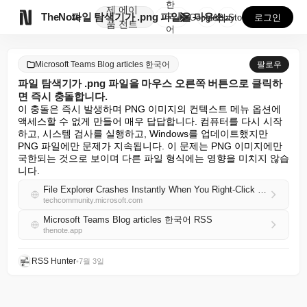
한
제
에이

TheNote
파일 탐색기가 .png 파일을 마우스 오른쪽 버튼으로 ...
국
GooglePlay
AppStore
로그인
품
전트
어
Microsoft Teams Blog articles 한국어
팔로우
파일 탐색기가 .png 파일을 마우스 오른쪽 버튼으로 클릭하
면 즉시 충돌합니다.
이 충돌은 즉시 발생하며 PNG 이미지의 컨텍스트 메뉴 옵션에 
액세스할 수 없게 만들어 매우 답답합니다. 컴퓨터를 다시 시작
하고, 시스템 검사를 실행하고, Windows를 업데이트했지만 
PNG 파일에만 문제가 지속됩니다. 이 문제는 PNG 이미지에만 
국한되는 것으로 보이며 다른 파일 형식에는 영향을 미치지 않습
니다.
File Explorer Crashes Instantly When You Right-Click a .png File
techcommunity.microsoft.com
Microsoft Teams Blog articles 한국어 RSS
thenote.app
RSS Hunter
•
7월 3일