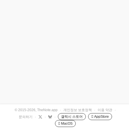
© 2015-2026, TheNote.app
·
개인정보 보호정책
·
이용 약관
·
갤럭시 스토어
 AppStore
문의하기
·
·
·
 MacOS