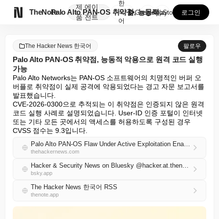
한
제
에이

TheNote
Palo Alto PAN-OS 취약점, 능동적 악용으로...
국
GooglePlay
AppStore
로그인
품
전트
어
The Hacker News 한국어
팔로우
Palo Alto PAN-OS 취약점, 능동적 악용으로 원격 코드 실행
가능
Palo Alto Networks는 PAN-OS 소프트웨어의 치명적인 버퍼 오
버플로 취약점이 실제 공격에 악용되었다는 경고 자문 보고서를 
발표했습니다.

CVE-2026-0300으로 추적되는 이 취약점은 인증되지 않은 원격 
코드 실행 사례로 설명되었습니다. User-ID 인증 포털이 인터넷 
또는 기타 모든 곳에서의 액세스를 허용하도록 구성된 경우 
CVSS 점수는 9.3입니다.
Palo Alto PAN-OS Flaw Under Active Exploitation Enables Remote Code Execution
thehackernews.com
Hacker & Security News on Bluesky @hacker.at.thenote.app
bsky.app
The Hacker News 한국어 RSS
thenote.app