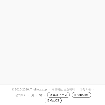
© 2015-2026, TheNote.app
·
개인정보 보호정책
·
이용 약관
·
갤럭시 스토어
 AppStore
문의하기
·
·
·
 MacOS