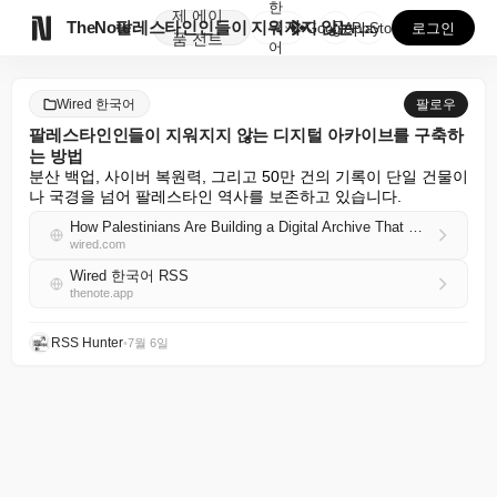
한
제
에이

TheNote
팔레스타인인들이 지워지지 않는 디지털 아카이브를 구축하...
국
GooglePlay
AppStore
로그인
품
전트
어
Wired 한국어
팔로우
팔레스타인인들이 지워지지 않는 디지털 아카이브를 구축하
는 방법
분산 백업, 사이버 복원력, 그리고 50만 건의 기록이 단일 건물이
나 국경을 넘어 팔레스타인 역사를 보존하고 있습니다.
How Palestinians Are Building a Digital Archive That Can’t Be Erased
wired.com
Wired 한국어 RSS
thenote.app
RSS Hunter
•
7월 6일