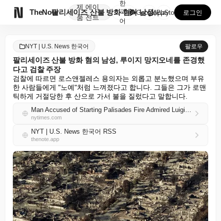
한
제
에이

TheNote
팔리세이즈 산불 방화 혐의 남성, 루이지 망지오네를 존...
국
GooglePlay
AppStore
로그인
품
전트
어
NYT | U.S. News 한국어
팔로우
팔리세이즈 산불 방화 혐의 남성, 루이지 망지오네를 존경했
다고 검찰 주장
검찰에 따르면 로스앤젤레스 용의자는 외롭고 분노했으며 부유
한 사람들에게 "노예"처럼 느껴졌다고 합니다. 그들은 그가 로맨
틱하게 거절당한 후 산으로 가서 불을 질렀다고 말합니다.
Man Accused of Starting Palisades Fire Admired Luigi Mangione, Prosecutors Say
nytimes.com
NYT | U.S. News 한국어 RSS
thenote.app