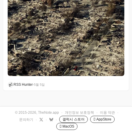
RSS Hunter
•
5월 5일
© 2015-2026, TheNote.app
·
개인정보 보호정책
·
이용 약관
·
갤럭시 스토어
 AppStore
문의하기
·
·
·
 MacOS