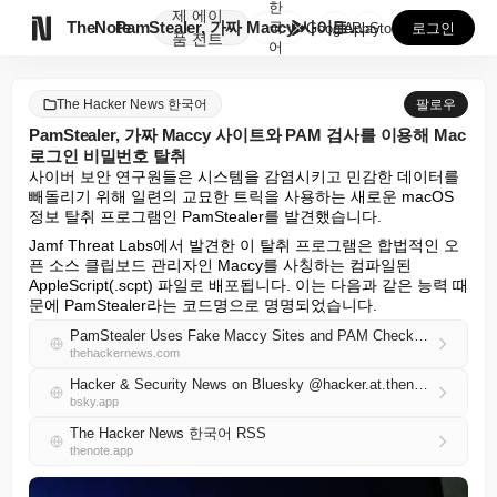
한
제
에이

TheNote
PamStealer, 가짜 Maccy 사이트와 PAM ...
국
GooglePlay
AppStore
로그인
품
전트
어
The Hacker News 한국어
팔로우
PamStealer, 가짜 Maccy 사이트와 PAM 검사를 이용해 Mac
로그인 비밀번호 탈취
사이버 보안 연구원들은 시스템을 감염시키고 민감한 데이터를 
빼돌리기 위해 일련의 교묘한 트릭을 사용하는 새로운 macOS 
정보 탈취 프로그램인 PamStealer를 발견했습니다.
Jamf Threat Labs에서 발견한 이 탈취 프로그램은 합법적인 오
픈 소스 클립보드 관리자인 Maccy를 사칭하는 컴파일된 
AppleScript(.scpt) 파일로 배포됩니다. 이는 다음과 같은 능력 때
문에 PamStealer라는 코드명으로 명명되었습니다.
PamStealer Uses Fake Maccy Sites and PAM Checks to Steal Mac Login Passwords
thehackernews.com
Hacker & Security News on Bluesky @hacker.at.thenote.app
bsky.app
The Hacker News 한국어 RSS
thenote.app