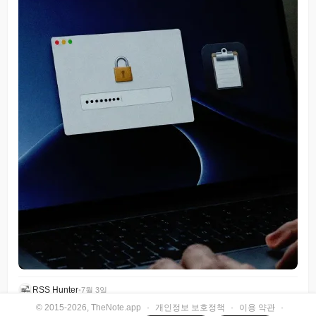
RSS Hunter
•
7월 3일
© 2015-2026, TheNote.app
·
개인정보 보호정책
·
이용 약관
·