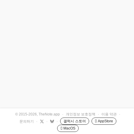
© 2015-2026, TheNote.app
·
개인정보 보호정책
·
이용 약관
·
갤럭시 스토어
 AppStore
문의하기
·
·
·
 MacOS