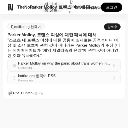
한
제
에이

TheNote
Parker Molloy, 트랜스 여성에 대한 패닉에 ...
국
GooglePlay
AppStore
로그인
품
전트
어
kottke.org 한국어
팔로우
Parker Molloy, 트랜스 여성에 대한 패닉에 대해...
"스포츠 내 트랜스 여성에 대한 공황이 실제로는 공정성이나 여
성 및 소녀 보호에 관한 것이 아니라는 Parker Molloy의 주장 (이
는 게이머게이트가 "게임 저널리즘의 윤리"에 관한 것이 아니었
던 것과 유사하다)."
Parker Molloy on why the panic about trans women in...
kottke.org
kottke.org 한국어 RSS
thenote.app
RSS Hunter
•
7월 2일