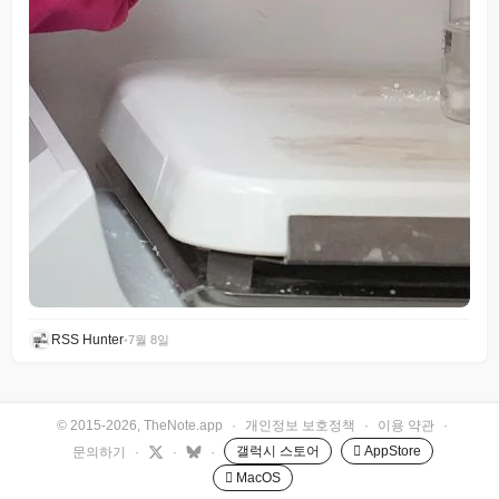
RSS Hunter
•
7월 8일
© 2015-2026, TheNote.app
·
개인정보 보호정책
·
이용 약관
·
갤럭시 스토어
 AppStore
문의하기
·
·
·
 MacOS