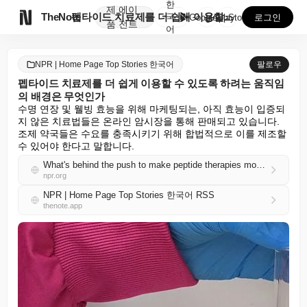
한
제
에이

TheNote
펩타이드 치료제를 더 쉽게 이용할 수 있도록 하려는 움...
국
GooglePlay
AppStore
로그인
품
전트
어
NPR | Home Page Top Stories 한국어
팔로우
펩타이드 치료제를 더 쉽게 이용할 수 있도록 하려는 움직임
의 배경은 무엇인가
수명 연장 및 웰빙 효능을 위해 마케팅되는, 아직 효능이 입증되
지 않은 치료법들은 온라인 암시장을 통해 판매되고 있습니다. 
조제 약국들은 수요를 충족시키기 위해 합법적으로 이를 제조할 
수 있어야 한다고 말합니다.
What's behind the push to make peptide therapies more readily available
npr.org
NPR | Home Page Top Stories 한국어 RSS
thenote.app