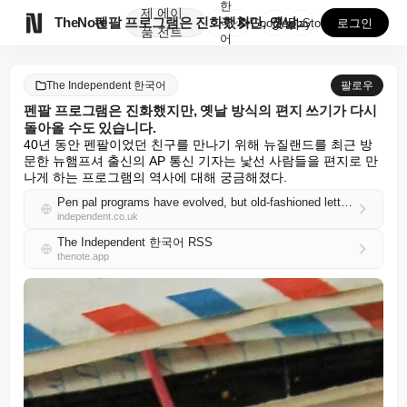
한
제
에이

TheNote
펜팔 프로그램은 진화했지만, 옛날 방식의 편지 쓰기가 ...
국
GooglePlay
AppStore
로그인
품
전트
어
The Independent 한국어
팔로우
펜팔 프로그램은 진화했지만, 옛날 방식의 편지 쓰기가 다시
돌아올 수도 있습니다.
40년 동안 펜팔이었던 친구를 만나기 위해 뉴질랜드를 최근 방
문한 뉴햄프셔 출신의 AP 통신 기자는 낯선 사람들을 편지로 만
나게 하는 프로그램의 역사에 대해 궁금해졌다.
Pen pal programs have evolved, but old-fashioned letter writing could be coming back
independent.co.uk
The Independent 한국어 RSS
thenote.app