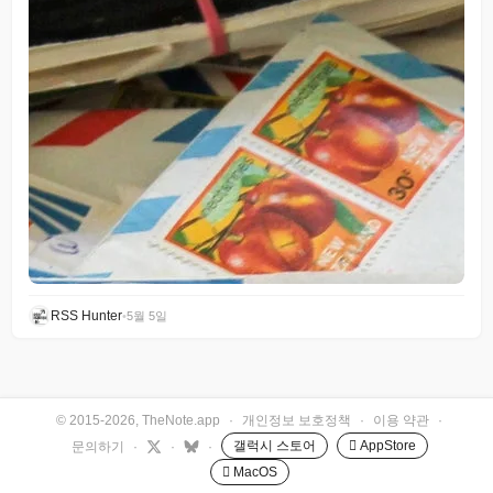
RSS Hunter
•
5월 5일
© 2015-2026, TheNote.app
·
개인정보 보호정책
·
이용 약관
·
갤럭시 스토어
 AppStore
문의하기
·
·
·
 MacOS