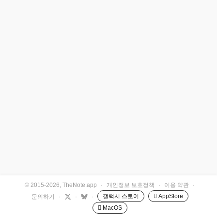
© 2015-2026, TheNote.app
·
개인정보 보호정책
·
이용 약관
·
갤럭시 스토어
 AppStore
문의하기
·
·
·
 MacOS