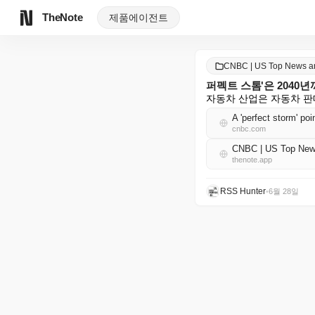
TheNote
제품
에이전트
CNBC | US Top News 
퍼펙트 스톰'은 2040
자동차 산업은 자동차 판
A 'perfect storm' po
cnbc.com
CNBC | US Top Ne
thenote.app
RSS Hunter
•
6월 28일