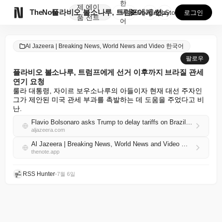
한
제
에이

TheNote
플라비오 볼소나루, 트럼프에게 선거 이후까지 브라질 관...
국
GooglePlay
AppStore
로그인
품
전트
어
Al Jazeera | Breaking News, World News and Video 한국어
팔로우
플라비오 볼소나루, 트럼프에게 선거 이후까지 브라질 관세
연기 요청
룰라 대통령, 자이르 보우소나루의 아들이자 현재 대선 주자인 
그가 제안된 미국 관세 부과를 촉발하는 데 도움을 주었다고 비
난.
Flavio Bolsonaro asks Trump to delay tariffs on Brazil until after election
aljazeera.com
Al Jazeera | Breaking News, World News and Video 한국어 RSS
thenote.app
RSS Hunter
•
7월 6일