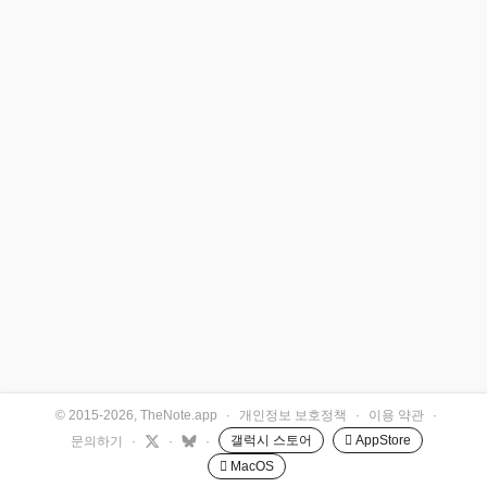
© 2015-2026, TheNote.app
·
개인정보 보호정책
·
이용 약관
·
갤럭시 스토어
 AppStore
문의하기
·
·
·
 MacOS