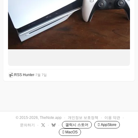
RSS Hunter
•
7월 7일
© 2015-2026, TheNote.app
·
개인정보 보호정책
·
이용 약관
·
갤럭시 스토어
 AppStore
문의하기
·
·
·
 MacOS