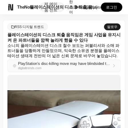
한
제
에이

TheNote
플레이스테이션의 디스크 퇴출 움직임은 게임 사업을 유지...
국
GooglePlay
AppStore
로그인
품
전트
어
RSS 디지털 트렌드
팔로우
플레이스테이션의 디스크 퇴출 움직임은 게임 사업을 유지시
켜 온 파트너들을 깜짝 놀라게 했을 수 있다
소니의 플레이스테이션 디스크 철수 보도는 퍼블리셔와 소매 파
트너들을 당황하게 만들었으며, 익숙한 소유권 분쟁을 플레이스
테이션 생태계 전반의 더 넓은 신뢰 문제로 바꾸어 놓았습니다.
PlayStation’s disc-killing move may have blindsided the very partners keeping its games business alive
digitaltrends.com