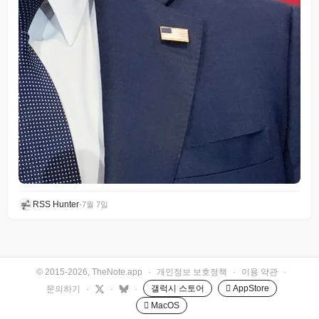
RSS Hunter
•
7월 7일
© 2015-2026, TheNote.app
·
개인정보 보호정책
·
이용 약관
·
갤럭시 스토어
 AppStore
문의하기
·
·
·
 MacOS