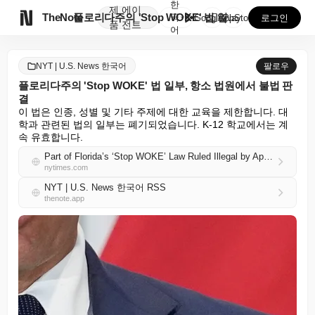
한
제
에이

TheNote
플로리다주의 'Stop WOKE' 법 일부, 항소 법원...
국
GooglePlay
AppStore
로그인
품
전트
어
NYT | U.S. News 한국어
팔로우
플로리다주의 'Stop WOKE' 법 일부, 항소 법원에서 불법 판
결
이 법은 인종, 성별 및 기타 주제에 대한 교육을 제한합니다. 대
학과 관련된 법의 일부는 폐기되었습니다. K-12 학교에서는 계
속 유효합니다.
Part of Florida’s ‘Stop WOKE’ Law Ruled Illegal by Appeals Court
nytimes.com
NYT | U.S. News 한국어 RSS
thenote.app