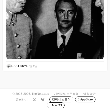
RSS Hunter
•
7월 2일
© 2015-2026, TheNote.app
·
개인정보 보호정책
·
이용 약관
·
갤럭시 스토어
 AppStore
문의하기
·
·
·
 MacOS