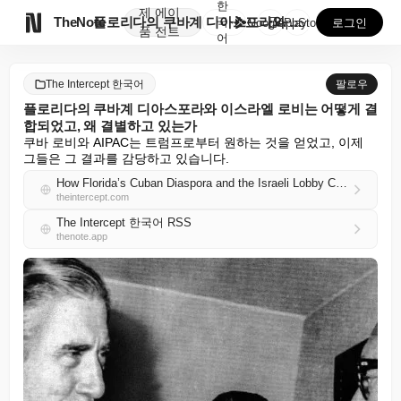
한
제
에이

TheNote
플로리다의 쿠바계 디아스포라와 이스라엘 로비는 어떻게 ...
국
GooglePlay
AppStore
로그인
품
전트
어
The Intercept 한국어
팔로우
플로리다의 쿠바계 디아스포라와 이스라엘 로비는 어떻게 결
합되었고, 왜 결별하고 있는가
쿠바 로비와 AIPAC는 트럼프로부터 원하는 것을 얻었고, 이제 
그들은 그 결과를 감당하고 있습니다.
How Florida’s Cuban Diaspora and the Israeli Lobby Came Together — and Are Coming Apart
theintercept.com
The Intercept 한국어 RSS
thenote.app