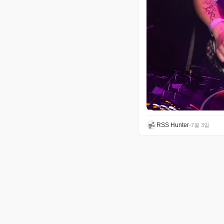
RSS Hunter
•
7월 3일