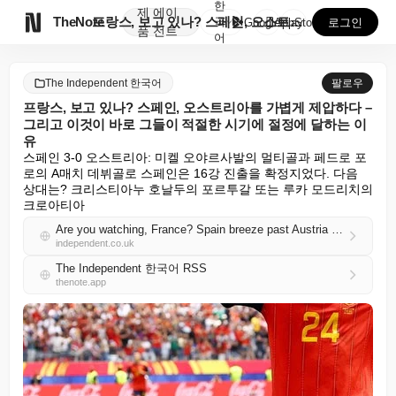
한
제
에이

TheNote
프랑스, 보고 있나? 스페인, 오스트리아를 가볍게 제압...
국
GooglePlay
AppStore
로그인
품
전트
어
The Independent 한국어
팔로우
프랑스, 보고 있나? 스페인, 오스트리아를 가볍게 제압하다 –
그리고 이것이 바로 그들이 적절한 시기에 절정에 달하는 이
유
스페인 3-0 오스트리아: 미켈 오야르사발의 멀티골과 페드로 포
로의 A매치 데뷔골로 스페인은 16강 진출을 확정지었다. 다음 
상대는? 크리스티아누 호날두의 포르투갈 또는 루카 모드리치의 
크로아티아
Are you watching, France? Spain breeze past Austria – and this is why they’re peaking at just the right time
independent.co.uk
The Independent 한국어 RSS
thenote.app