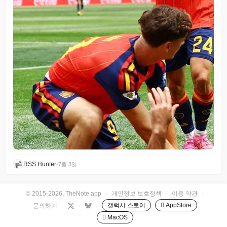
RSS Hunter
•
7월 3일
© 2015-2026, TheNote.app
·
개인정보 보호정책
·
이용 약관
·
갤럭시 스토어
 AppStore
문의하기
·
·
·
 MacOS