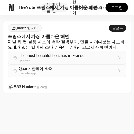
한
제
에이

TheNote
프랑스에서 가장 아름다운 해변
국
GooglePlay
AppStore
로그인
품
전트
어
Quartz 한국어
팔로우
프랑스에서 가장 아름다운 해변
채널 위 캡 블랑 네즈의 백악 절벽부터, 만을 내려다보는 제노바 
요새가 있는 칼비의 소나무 숲이 우거진 코르시카 해변까지
The most beautiful beaches in France
qz.com
Quartz 한국어 RSS
thenote.app
RSS Hunter
•
6월 30일