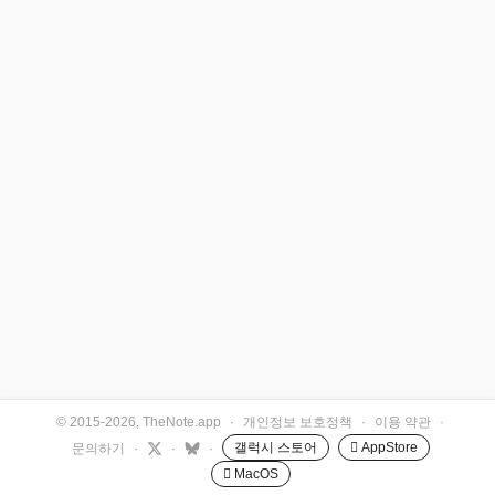
© 2015-2026, TheNote.app
·
개인정보 보호정책
·
이용 약관
·
갤럭시 스토어
 AppStore
문의하기
·
·
·
 MacOS